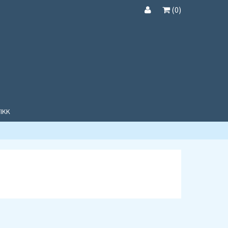
(
0
)
IKK