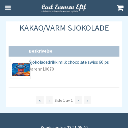
KAKAO/VARM SJOKOLADE
Beskrivelse
Sjokoladedrikk milk chocolate swiss 60 ps
Varenr:10070
«
‹
Side
1
av
1
›
»
Kundesenter: 23 21 05 40