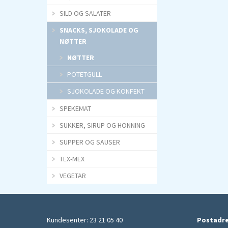
SILD OG SALATER
SNACKS, SJOKOLADE OG
NØTTER
NØTTER
POTETGULL
SJOKOLADE OG KONFEKT
SPEKEMAT
SUKKER, SIRUP OG HONNING
SUPPER OG SAUSER
TEX-MEX
VEGETAR
Kundesenter: 23 21 05 40
Postadr