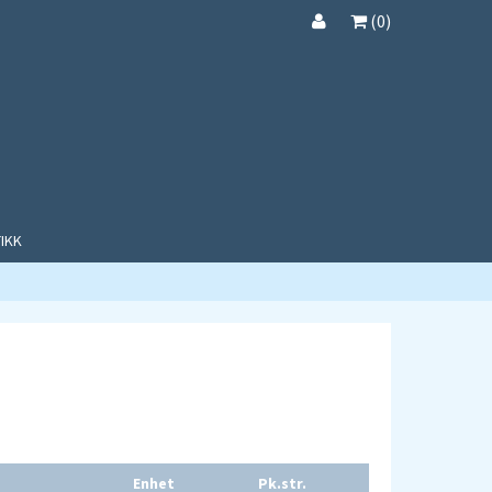
(
0
)
IKK
Enhet
Pk.str.