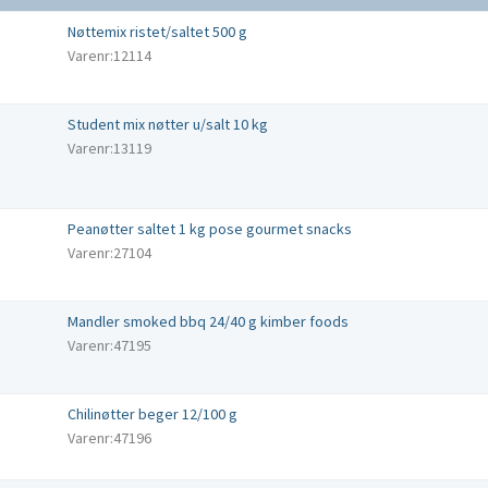
Nøttemix ristet/saltet 500 g
Varenr:12114
Student mix nøtter u/salt 10 kg
Varenr:13119
Peanøtter saltet 1 kg pose gourmet snacks
Varenr:27104
Mandler smoked bbq 24/40 g kimber foods
Varenr:47195
Chilinøtter beger 12/100 g
Varenr:47196