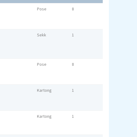
Pose
8
Sekk
1
Pose
8
Kartong
1
Kartong
1