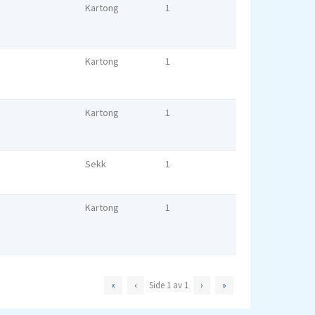
Kartong
1
Kartong
1
Kartong
1
Sekk
1
Kartong
1
«
‹
Side
1
av
1
›
»