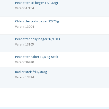
Peanøtter xxl beger 12/130 gr
Varenr:47194
Chilinøtter polly beger 32/70 g
Varenr:13004
Peanøtter polly beger 32/100 g
Varenr:13165
Peanøtter saltet 12,5 kg sekk
Varenr:36480
Dadler steinfri 8/400 g
Varenr:13434