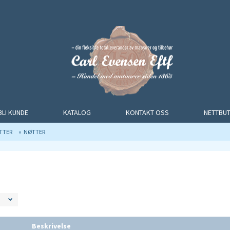
BLI KUNDE
KATALOG
KONTAKT OSS
NETTBUT
TTER
NØTTER
Beskrivelse