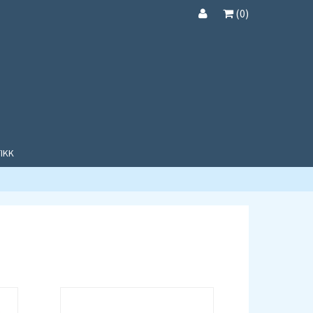
(
0
)
IKK