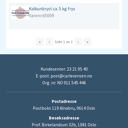
Kalkunbryst ca. 5 kg frys
Varenr:65009
«
‹
Side
1
av
1
›
»
Kundesenter: 23 21 05 40
E-post:
post@carlevensen.no
Org. nr: NO 911 545 446
Postadresse
Postboks 119 Alnabru, 0614 Oslo
Besøksadresse
Prof. Birkelandsvei 32b, 1081 Oslo