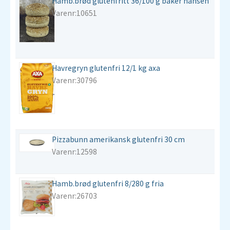
Hamb.brød glutenfritt 36/100 g baker hansen
Varenr:10651
Havregryn glutenfri 12/1 kg axa
Varenr:30796
Pizzabunn amerikansk glutenfri 30 cm
Varenr:12598
Hamb.brød glutenfri 8/280 g fria
Varenr:26703