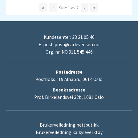
«
‹
Side
1
av
2
›
»
Kundesenter: 23 21 05 40
E-post:
post@carlevensen.no
Org. nr: NO 911 545 446
Postadresse
Postboks 119 Alnabru, 0614 Oslo
Besøksadresse
Prof. Birkelandsvei 32b, 1081 Oslo
Brukerveiledning nettbutikk
Brukerveiledning kalkyleverktøy