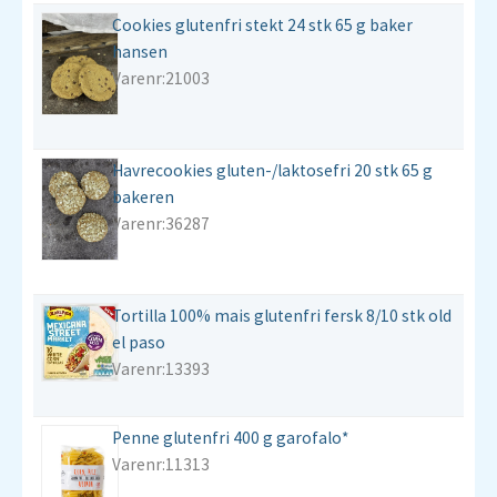
Cookies glutenfri stekt 24 stk 65 g baker
hansen
Varenr:21003
Havrecookies gluten-/laktosefri 20 stk 65 g
bakeren
Varenr:36287
Tortilla 100% mais glutenfri fersk 8/10 stk old
el paso
Varenr:13393
Penne glutenfri 400 g garofalo*
Varenr:11313