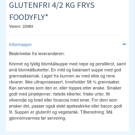
GLUTENFRI 4/2 KG FRYS
FOODYFLY*
Varenr: 22983
Informasjon
Beskrivelse fra leverandøren:
Kremet og fyldig blomkålsuppe med nepe og persillerot, samt
små blomkålbuketter. En mild og balansert suppe med god
grønnsakssmak. Laget fra bunnen av med ekte og rene
råvarer. Ikke ultraprosessert. Inneholder 58 % grønnsaker.
Kan serveres som den er, eller toppes etter ønske. Smaker
godt med pinjekjerner, ristede kikerter, friske urter, litt
olivenolje og brød eller focaccia med smør. For dem som
ønsker det, passer også stekt spekeskinke eller bacon godt
til. Suppen er glutenfri og vegetarisk. Tilberedning: Må
gjennomvarmes før servering.