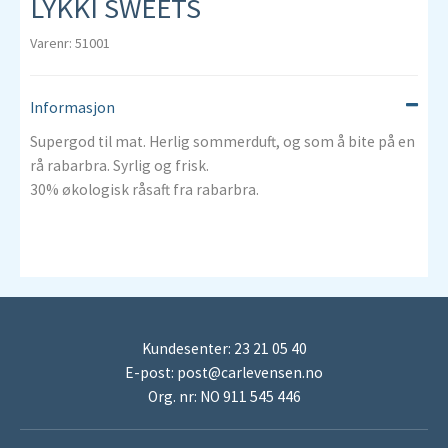
LYKKI SWEETS
Varenr: 51001
Informasjon
Supergod til mat. Herlig sommerduft, og som å bite på en
rå rabarbra. Syrlig og frisk.
30% økologisk råsaft fra rabarbra.
Kundesenter: 23 21 05 40
E-post:
post@carlevensen.no
Org. nr: NO 911 545 446