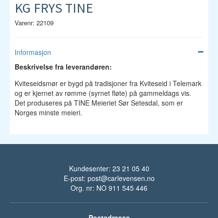
KG FRYS TINE
Varenr: 22109
Informasjon
Beskrivelse fra leverandøren:
Kviteseidsmør er bygd på tradisjoner fra Kviteseid i Telemark
og er kjernet av rømme (syrnet fløte) på gammeldags vis.
Det produseres på TINE Meieriet Sør Setesdal, som er
Norges minste meieri.
Kundesenter: 23 21 05 40
E-post:
post@carlevensen.no
Org. nr: NO 911 545 446
Postadresse