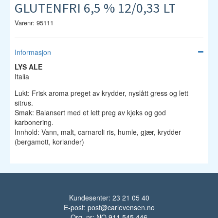
GLUTENFRI 6,5 % 12/0,33 LT
Varenr: 95111
Informasjon
LYS ALE
Italia
Lukt: Frisk aroma preget av krydder, nyslått gress og lett
sitrus.
Smak: Balansert med et lett preg av kjeks og god
karbonering.
Innhold: Vann, malt, carnaroli ris, humle, gjær, krydder
(bergamott, koriander)
Kundesenter: 23 21 05 40
E-post:
post@carlevensen.no
Org. nr: NO 911 545 446