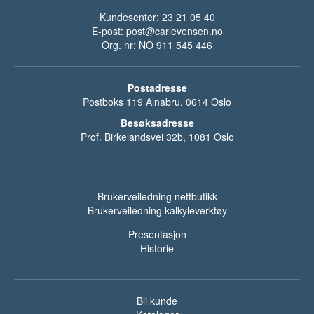
f
Kundesenter: 23 21 05 40
o
E-post:
post@carlevensen.no
Org. nr: NO 911 545 446
r
f
r
Postadresse
Postboks 119 Alnabru, 0614 Oslo
i
Besøksadresse
s
Prof. Birkelandsvei 32b, 1081 Oslo
k
e
n
Brukerveiledning nettbutikk
d
Brukerveiledning kalkyleverktøy
e
Presentasjon
, 
Historie
s
ø
Bli kunde
t