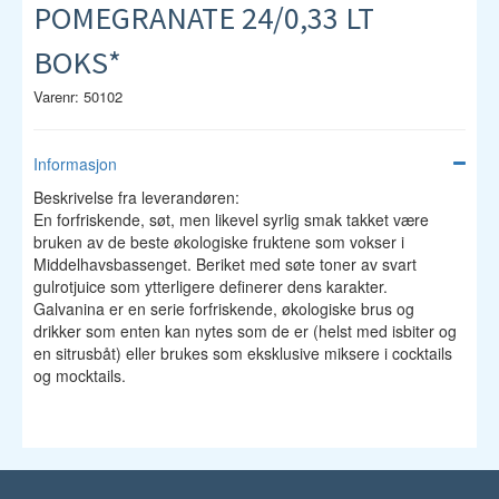
POMEGRANATE 24/0,33 LT
a 
G
BOKS*
r
Varenr: 50102
a
n
Informasjon
a
Beskrivelse fra leverandøren:
t
En forfriskende, søt, men likevel syrlig smak takket være
e
bruken av de beste økologiske fruktene som vokser i
p
Middelhavsbassenget. Beriket med søte toner av svart
gulrotjuice som ytterligere definerer dens karakter.
l
Galvanina er en serie forfriskende, økologiske brus og
e 
drikker som enten kan nytes som de er (helst med isbiter og
en sitrusbåt) eller brukes som eksklusive miksere i cocktails
h
og mocktails.
a
r 
e
n 