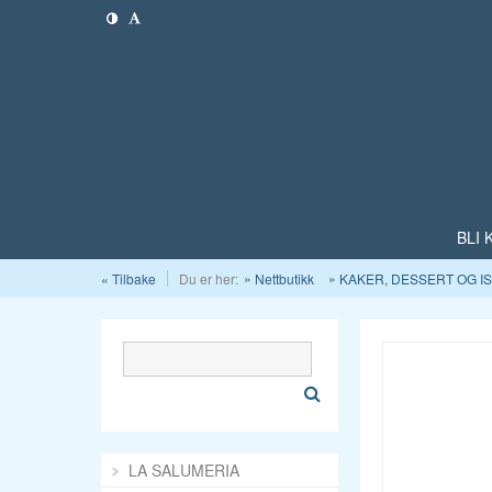
BLI
« Tilbake
Du er her:
Nettbutikk
KAKER, DESSERT OG I
LA SALUMERIA