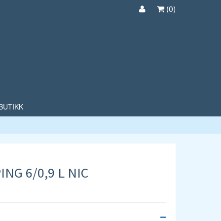
(
0
)
BUTIKK
G 6/0,9 L NIC