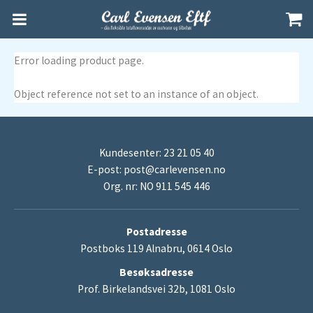
Error loading product page.
Object reference not set to an instance of an object.
Kundesenter: 23 21 05 40
E-post:
post@carlevensen.no
Org. nr: NO 911 545 446
Postadresse
Postboks 119 Alnabru, 0614 Oslo
Besøksadresse
Prof. Birkelandsvei 32b, 1081 Oslo