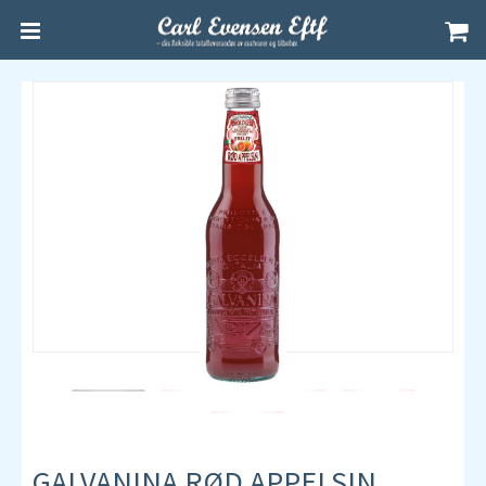
GALVANINA RØD APPELSIN