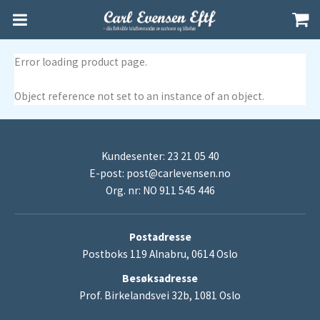
Error loading product page.
Object reference not set to an instance of an object.
Kundesenter: 23 21 05 40
E-post:
post@carlevensen.no
Org. nr: NO 911 545 446
Postadresse
Postboks 119 Alnabru, 0614 Oslo
Besøksadresse
Prof. Birkelandsvei 32b, 1081 Oslo