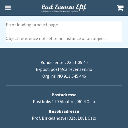
Error loading product page.
Object reference not set to an instance of an object.
Kundesenter: 23 21 05 40
E-post:
post@carlevensen.no
Org. nr: NO 911 545 446
Postadresse
Postboks 119 Alnabru, 0614 Oslo
Besøksadresse
Prof. Birkelandsvei 32b, 1081 Oslo