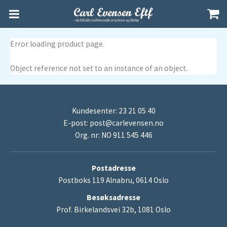
Error loading product page.
Object reference not set to an instance of an object.
Kundesenter: 23 21 05 40
E-post:
post@carlevensen.no
Org. nr: NO 911 545 446
Postadresse
Postboks 119 Alnabru, 0614 Oslo
Besøksadresse
Prof. Birkelandsvei 32b, 1081 Oslo