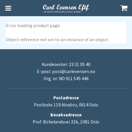
Error loading product page.
Object reference not set to an instance of an object.
Kundesenter: 23 21 05 40
E-post:
post@carlevensen.no
Org. nr: NO 911 545 446
Postadresse
Postboks 119 Alnabru, 0614 Oslo
Besøksadresse
Prof. Birkelandsvei 32b, 1081 Oslo