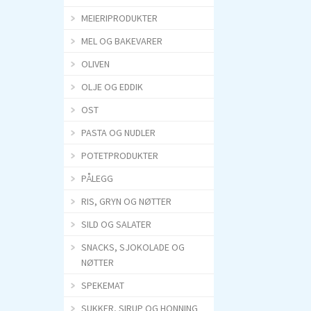
n
n
MEIERIPRODUKTER
g 
g 
MEL OG BAKEVARER
s
s
OLIVEN
o
o
OLJE OG EDDIK
m 
m 
OST
s
s
m
m
PASTA OG NUDLER
a
a
POTETPRODUKTER
k
k
PÅLEGG
e
e
RIS, GRYN OG NØTTER
r 
r 
SILD OG SALATER
f
f
a
a
SNACKS, SJOKOLADE OG
NØTTER
n
n
t
t
SPEKEMAT
a
a
SUKKER, SIRUP OG HONNING