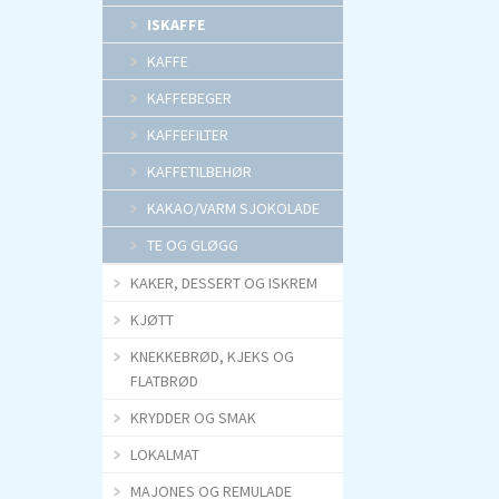
l
l
ISKAFFE
a
a
KAFFE
n
n
KAFFEBEGER
t
t
KAFFEFILTER
e
e
KAFFETILBEHØR
b
b
a
a
KAKAO/VARM SJOKOLADE
s
s
TE OG GLØGG
e
e
KAKER, DESSERT OG ISKREM
r
r
KJØTT
t 
t 
KNEKKEBRØD, KJEKS OG
t
t
FLATBRØD
o
o
KRYDDER OG SMAK
p
p
LOKALMAT
p
p
i
i
MAJONES OG REMULADE