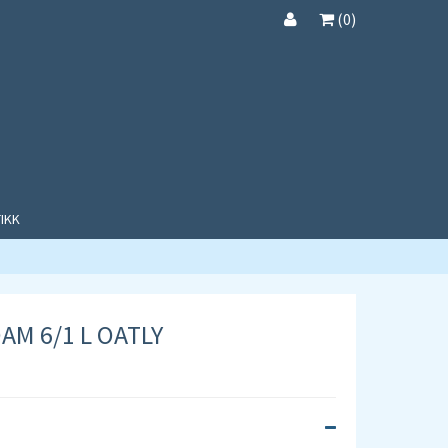
(
0
)
IKK
AM 6/1 L OATLY