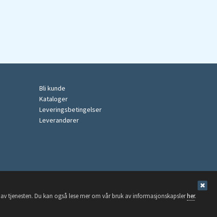
Bli kunde
Kataloger
Leveringsbetingelser
Leverandører
ng av tjenesten. Du kan også lese mer om vår bruk av informasjonskapsler
her
.
Nettbutikk levert av Kréatif