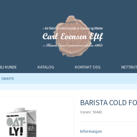
435
435
BLI KUNDE
KATALOG
KONTAKT OSS
NETTBUT
ISKAFFE
BARISTA COLD FO
Varenr: 50443
Informasjon