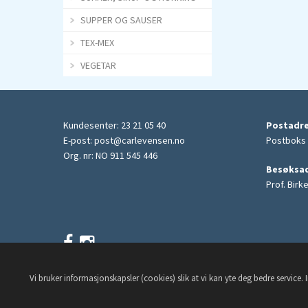
s
s
SUPPER OG SAUSER
t
t
TEX-MEX
i
i
VEGETAR
s
s
k 
k 
o
o
Kundesenter: 23 21 05 40
Postadr
g 
g 
E-post:
post@carlevensen.no
Postboks 
g
g
Org. nr: NO 911 545 446
i
i
Besøksa
Prof. Birk
r 
r 
e
e
n 
n 
l
l
a
a
Vi bruker informasjonskapsler (cookies) slik at vi kan yte deg bedre servic
n
n
© Carl Evensen 2018
g
g