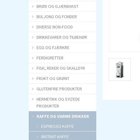
s
s
BRØD OG GJÆRBAKST
t
t
BULJONG OG FONDER
a 
a 
DIVERSE NON-FOOD
C
C
DRIKKEVARER OG TILBEHØR
o
o
EGG OG FJÆRKRE
l
l
FERDIGRETTER
d 
d 
F
F
FISK, REKER OG SKALLDYR
o
o
FRUKT OG GRØNT
a
a
GLUTENFRIE PRODUKTER
m 
m 
HERMETIKK OG SYLTEDE
e
e
PRODUKTER
r 
r 
KAFFE OG VARME DRIKKER
e
e
ESPRESSO KAFFE
n 
n 
INSTANT KAFFE
p
p