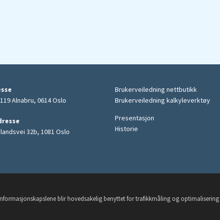
esse
Brukerveiledning nettbutikk
119 Alnabru, 0614 Oslo
Brukerveiledning kalkyleverktøy
Presentasjon
dresse
Historie
elandsvei 32b, 1081 Oslo
e. Informasjonskapslene blir hovedsakelig benyttet for trafikkmåling og optimaliseri