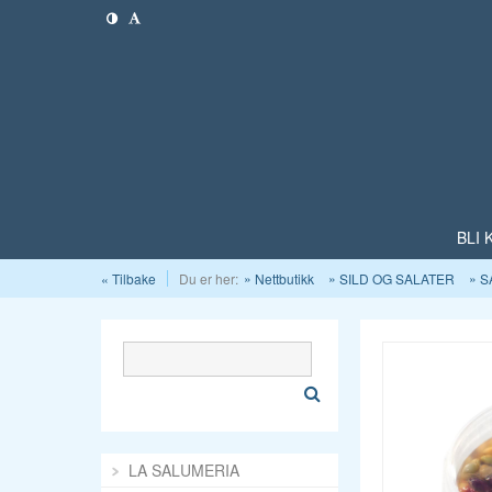
BLI
« Tilbake
Du er her:
Nettbutikk
SILD OG SALATER
S
LA SALUMERIA