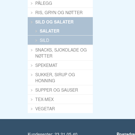
PÅLEGG
RIS, GRYN OG NØTTER
SILD OG SALATER
SALATER
SILD
SNACKS, SJOKOLADE OG
NØTTER
SPEKEMAT
SUKKER, SIRUP OG
HONNING
SUPPER OG SAUSER
TEX-MEX
VEGETAR
Kundesenter: 23 21 05 40
Postadr