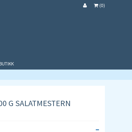
(
0
)
BUTIKK
00 G SALATMESTERN