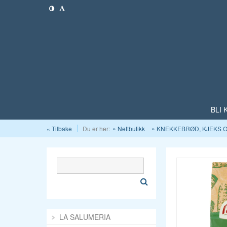
BLI
« Tilbake
Du er her:
Nettbutikk
KNEKKEBRØD, KJEKS 
LA SALUMERIA