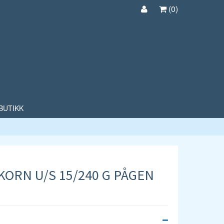
(
0
)
BUTIKK
ORN U/S 15/240 G PÅGEN