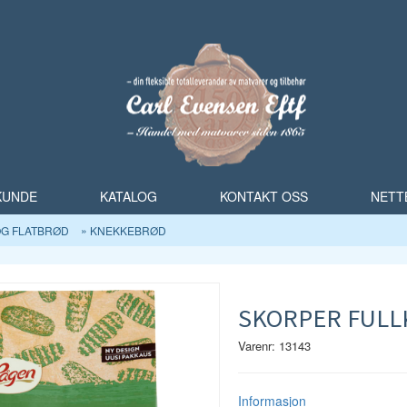
 KUNDE
KATALOG
KONTAKT OSS
NETT
OG FLATBRØD
KNEKKEBRØD
SKORPER FULLK
Varenr: 13143
Informasjon