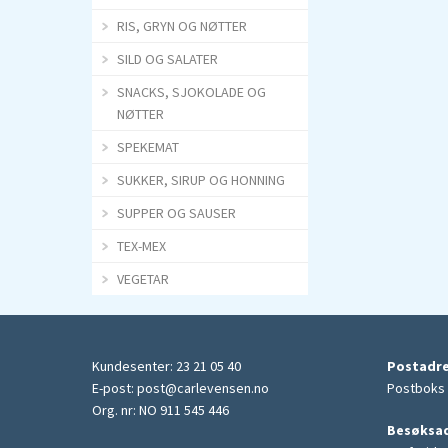
RIS, GRYN OG NØTTER
SILD OG SALATER
SNACKS, SJOKOLADE OG
NØTTER
SPEKEMAT
SUKKER, SIRUP OG HONNING
SUPPER OG SAUSER
TEX-MEX
VEGETAR
Kundesenter: 23 21 05 40
Postadr
E-post:
post@carlevensen.no
Postboks 
Org. nr: NO 911 545 446
Besøksa