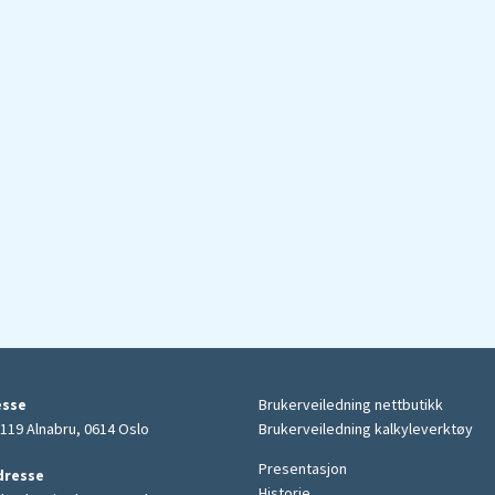
esse
Brukerveiledning nettbutikk
119 Alnabru, 0614 Oslo
Brukerveiledning kalkyleverktøy
Presentasjon
dresse
Historie