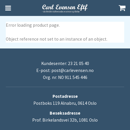
Error loading product page.
Object reference not set to an instance of an object.
Kundesenter: 23 21 05 40
E-post:
post@carlevensen.no
Org. nr: NO 911 545 446
Postadresse
Postboks 119 Alnabru, 0614 Oslo
Besøksadresse
Prof. Birkelandsvei 32b, 1081 Oslo