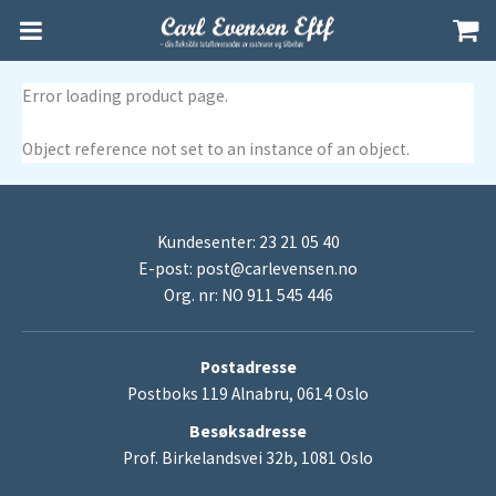
Error loading product page.
Object reference not set to an instance of an object.
Kundesenter: 23 21 05 40
E-post:
post@carlevensen.no
Org. nr: NO 911 545 446
Postadresse
Postboks 119 Alnabru, 0614 Oslo
Besøksadresse
Prof. Birkelandsvei 32b, 1081 Oslo