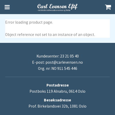
Error loading product page.
Object reference not set to an instance of an object.
Kundesenter: 23 21 05 40
E-post:
post@carlevensen.no
Org. nr: NO 911 545 446
Postadresse
Postboks 119 Alnabru, 0614 Oslo
Besøksadresse
Prof. Birkelandsvei 32b, 1081 Oslo