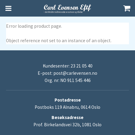
Error loading product page.
Object reference not set to an instance of an object.
Kundesenter: 23 21 05 40
E-post:
post@carlevensen.no
Org. nr: NO 911 545 446
Postadresse
Postboks 119 Alnabru, 0614 Oslo
Besøksadresse
Prof. Birkelandsvei 32b, 1081 Oslo