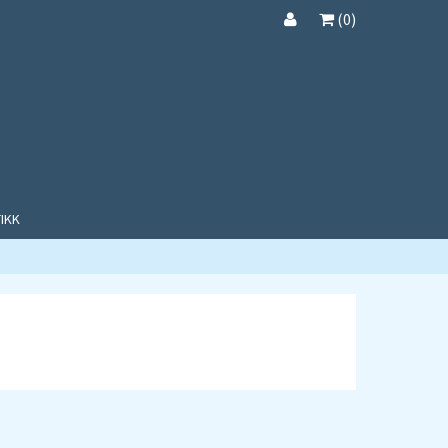
(
0
)
IKK