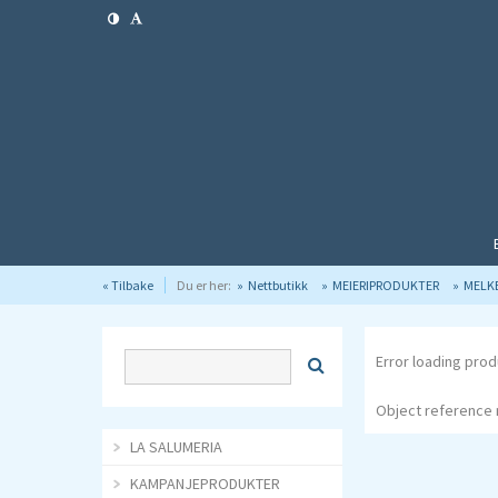
« Tilbake
Du er her:
Nettbutikk
MEIERIPRODUKTER
MELK
Error loading prod
Object reference n
LA SALUMERIA
KAMPANJEPRODUKTER