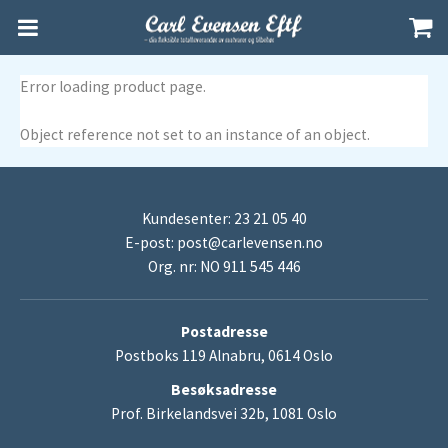
Error loading product page.
Object reference not set to an instance of an object.
Kundesenter: 23 21 05 40
E-post:
post@carlevensen.no
Org. nr: NO 911 545 446
Postadresse
Postboks 119 Alnabru, 0614 Oslo
Besøksadresse
Prof. Birkelandsvei 32b, 1081 Oslo