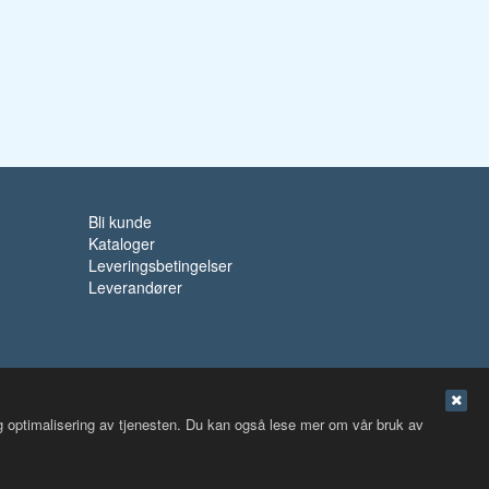
Bli kunde
Kataloger
Leveringsbetingelser
Leverandører
og optimalisering av tjenesten. Du kan også lese mer om vår bruk av
Nettbutikk levert av Kréatif