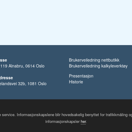
esse
Brukerveiledning nettbutikk
 119 Alnabru, 0614 Oslo
Brukerveiledning kalkyleverktøy
Presentasjon
dresse
Historie
kelandsvei 32b, 1081 Oslo
re service. Informasjonskapslene blir hovedsakelig benyttet for trafikkmåling 
informasjonskapsler
her
.