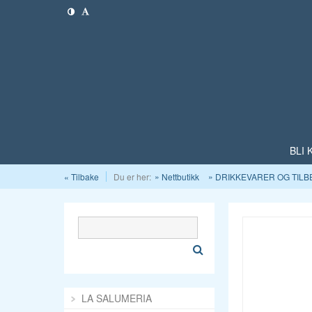
BLI
« Tilbake
Du er her:
Nettbutikk
DRIKKEVARER OG TIL
LA SALUMERIA