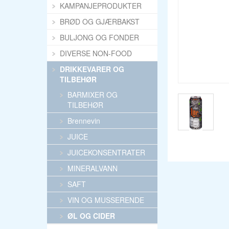
KAMPANJEPRODUKTER
BRØD OG GJÆRBAKST
BULJONG OG FONDER
DIVERSE NON-FOOD
DRIKKEVARER OG
TILBEHØR
BARMIXER OG
TILBEHØR
Brennevin
JUICE
JUICEKONSENTRATER
MINERALVANN
SAFT
VIN OG MUSSERENDE
ØL OG CIDER