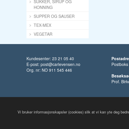
SUKKER, SIRUP OG
HONNING
SUPPER OG SAUSER
TEX-MEX
VEGETAR
Kundesenter: 23 21 05 40
Postadr
E-post:
post@carlevensen.no
Postboks
Org. nr: NO 911 545 446
Besøksa
Prof. Bir
Vi bruker informasjonskapsler (cookies) slik at vi kan yte deg bed
© Carl Evensen 2018