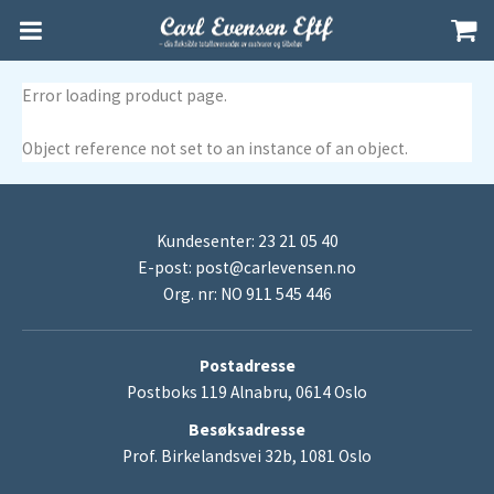
Error loading product page.
Object reference not set to an instance of an object.
Kundesenter: 23 21 05 40
E-post:
post@carlevensen.no
Org. nr: NO 911 545 446
Postadresse
Postboks 119 Alnabru, 0614 Oslo
Besøksadresse
Prof. Birkelandsvei 32b, 1081 Oslo