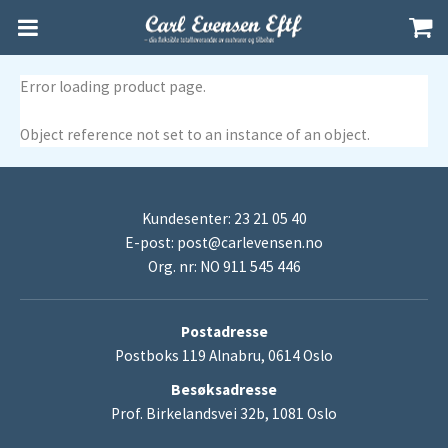
Error loading product page.
Object reference not set to an instance of an object.
Kundesenter: 23 21 05 40
E-post:
post@carlevensen.no
Org. nr: NO 911 545 446
Postadresse
Postboks 119 Alnabru, 0614 Oslo
Besøksadresse
Prof. Birkelandsvei 32b, 1081 Oslo