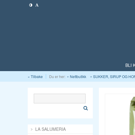
BLI
« Tilbake
Du er her:
Nettbutikk
SUKKER, SIRUP OG HO
LA SALUMERIA