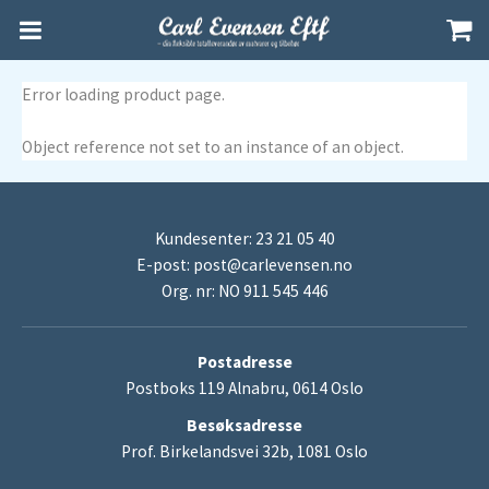
Error loading product page.
Object reference not set to an instance of an object.
Kundesenter: 23 21 05 40
E-post:
post@carlevensen.no
Org. nr: NO 911 545 446
Postadresse
Postboks 119 Alnabru, 0614 Oslo
Besøksadresse
Prof. Birkelandsvei 32b, 1081 Oslo