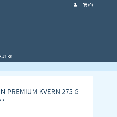
(
0
)
BUTIKK
ON PREMIUM KVERN 275 G
**