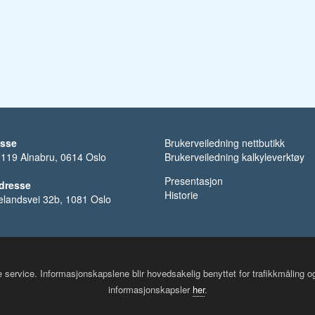
esse
Brukerveiledning nettbutikk
 119 Alnabru, 0614 Oslo
Brukerveiledning kalkyleverktøy
Presentasjon
dresse
Historie
kelandsvei 32b, 1081 Oslo
re service. Informasjonskapslene blir hovedsakelig benyttet for trafikkmåling 
informasjonskapsler
her
.