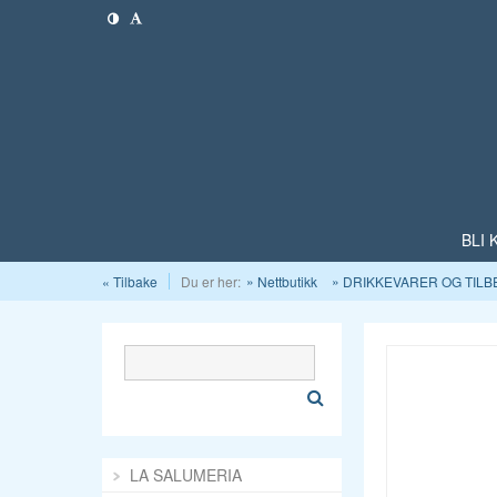
BLI
« Tilbake
Du er her:
Nettbutikk
DRIKKEVARER OG TIL
LA SALUMERIA