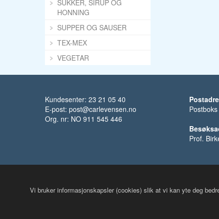
SUKKER, SIRUP OG
HONNING
SUPPER OG SAUSER
TEX-MEX
VEGETAR
Kundesenter: 23 21 05 40
Postadr
E-post:
post@carlevensen.no
Postboks
Org. nr: NO 911 545 446
Besøksa
Prof. Bir
Vi bruker informasjonskapsler (cookies) slik at vi kan yte deg bed
© Carl Evensen 2018