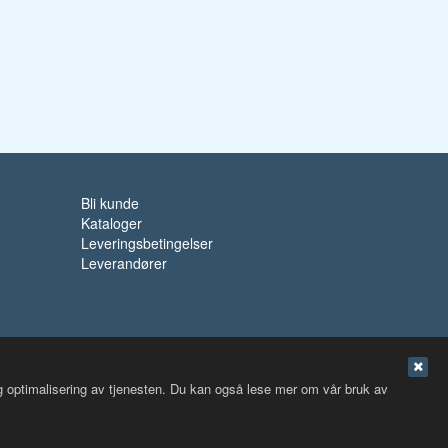
Bli kunde
Kataloger
Leveringsbetingelser
Leverandører
og optimalisering av tjenesten. Du kan også lese mer om vår bruk av
Nettbutikk levert av Kréatif