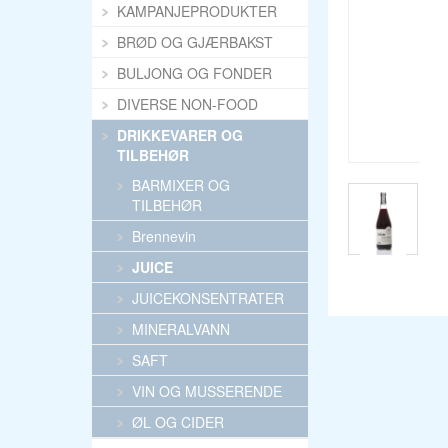
KAMPANJEPRODUKTER
BRØD OG GJÆRBAKST
BULJONG OG FONDER
DIVERSE NON-FOOD
DRIKKEVARER OG
TILBEHØR
BARMIXER OG
TILBEHØR
Brennevin
JUICE
JUICEKONSENTRATER
MINERALVANN
SAFT
VIN OG MUSSERENDE
ØL OG CIDER