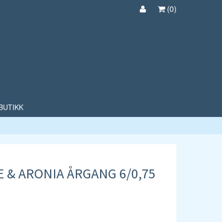
(
0
)
BUTIKK
 & ARONIA ÅRGANG 6/0,75