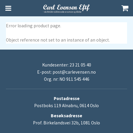
Error loading product page.
Object reference not set to an instance of an object.
Kundesenter: 23 21 05 40
E-post:
post@carlevensen.no
Org. nr: NO 911 545 446
Postadresse
Postboks 119 Alnabru, 0614 Oslo
Besøksadresse
Prof. Birkelandsvei 32b, 1081 Oslo