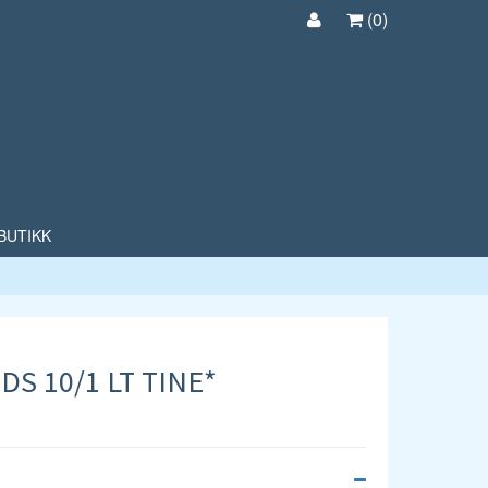
(
0
)
BUTIKK
S 10/1 LT TINE*