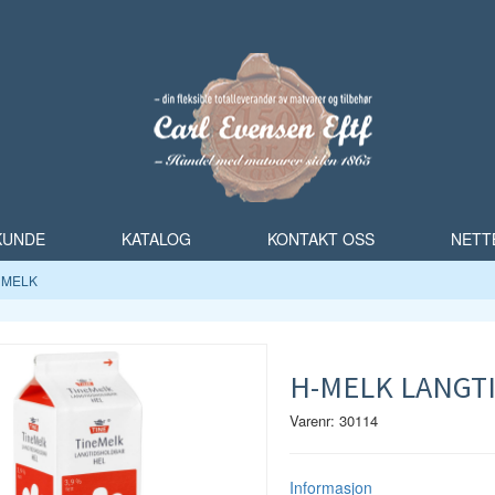
 KUNDE
KATALOG
KONTAKT OSS
NETT
MELK
H-MELK LANGTID
Varenr: 30114
Informasjon