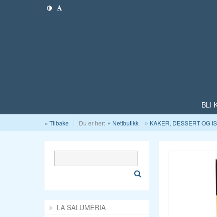
BLI
« Tilbake
Du er her:
Nettbutikk
KAKER, DESSERT OG I
LA SALUMERIA