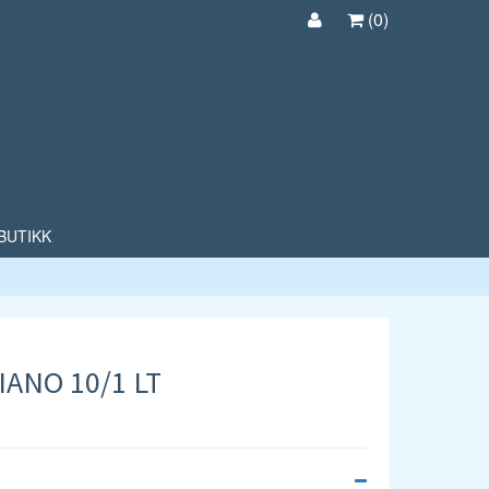
(
0
)
BUTIKK
IANO 10/1 LT