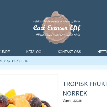
 KUNDE
KATALOG
KONTAKT OSS
NETT
ÆR OG FRUKT FRYS
TROPISK FRUKT
NORREK
Varenr: 22925