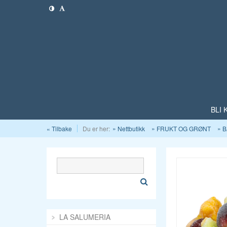
BLI
« Tilbake
Du er her:
Nettbutikk
FRUKT OG GRØNT
B
LA SALUMERIA