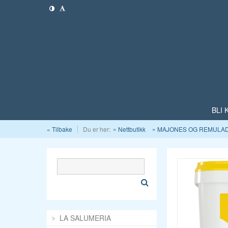
BLI
« Tilbake
Du er her:
Nettbutikk
MAJONES OG REMULA
LA SALUMERIA