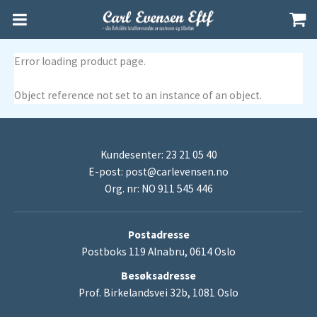
Error loading product page.
Object reference not set to an instance of an object.
Kundesenter: 23 21 05 40
E-post:
post@carlevensen.no
Org. nr: NO 911 545 446
Postadresse
Postboks 119 Alnabru, 0614 Oslo
Besøksadresse
Prof. Birkelandsvei 32b, 1081 Oslo