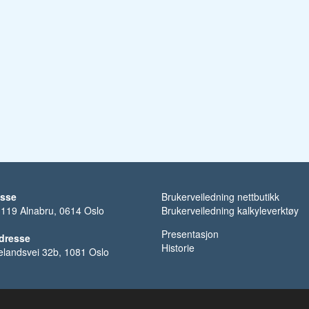
esse
Brukerveiledning nettbutikk
 119 Alnabru, 0614 Oslo
Brukerveiledning kalkyleverktøy
Presentasjon
dresse
Historie
kelandsvei 32b, 1081 Oslo