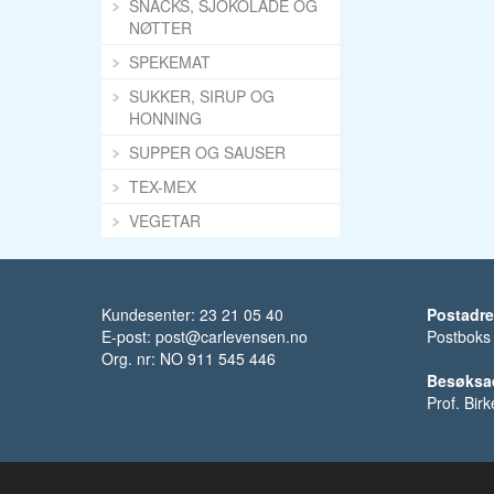
SNACKS, SJOKOLADE OG
NØTTER
SPEKEMAT
SUKKER, SIRUP OG
HONNING
SUPPER OG SAUSER
TEX-MEX
VEGETAR
Kundesenter: 23 21 05 40
Postadr
E-post:
post@carlevensen.no
Postboks
Org. nr: NO 911 545 446
Besøksa
Prof. Bir