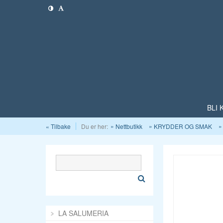
BLI
« Tilbake
Du er her:
Nettbutikk
KRYDDER OG SMAK
LA SALUMERIA