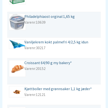
Philadelphiaost orginal 1,65 kg
Varenr:10639
Vaniljekrem kokt palmefri 4/2,5 kg idun
Varenr:30217
Croissant 64/90 g my bakery*
Varenr:20152
Kjøttboller med grønnsaker 1,1 kg jæder*
Varenr:12121