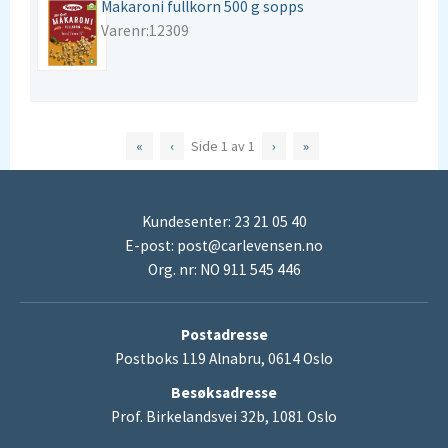
Makaroni fullkorn 500 g sopps
Varenr:12309
«
‹
Side
1
av
1
›
»
Kundesenter: 23 21 05 40
E-post:
post@carlevensen.no
Org. nr: NO 911 545 446
Postadresse
Postboks 119 Alnabru, 0614 Oslo
Besøksadresse
Prof. Birkelandsvei 32b, 1081 Oslo